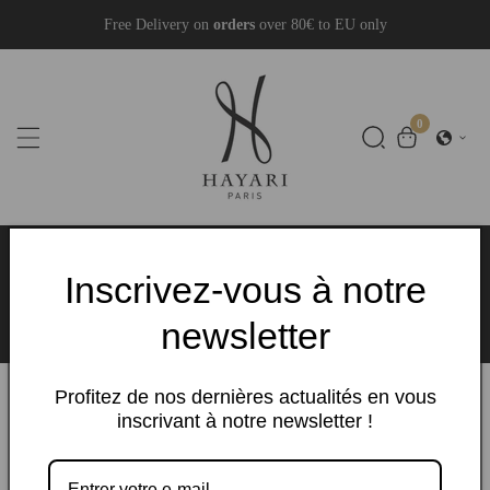
Skip
Free Delivery on
orders
over 80€ to EU only
To
Content
0
0
items
Collection:
Modern Rose Collection
Inscrivez-vous à notre
Home
Modern Rose Collection
newsletter
Profitez de nos dernières actualités en vous
inscrivant à notre newsletter !
Filter and sort
3 products