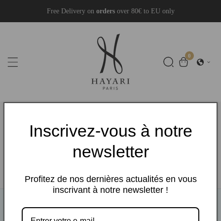
Skip
Free Delivery on
orders
over 80€ to EU only
To
Content
0
0
items
Inscrivez-vous à notre
MILLESIME GIFTSET
newsletter
Home
MILLESIME GIFTSET
Profitez de nos dernières actualités en vous
inscrivant à notre newsletter !
Contact Info
Contact Info