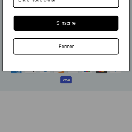
Our Store
Our Store
Useful Links
Useful Links
S'inscrire
Sign Up for Email
Sign Up for Email
Fermer
© 2026,
Hayari Paris